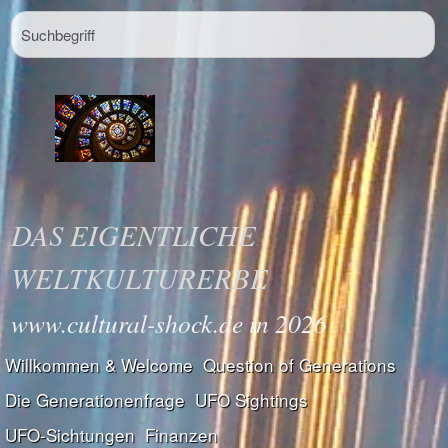
DAS EIGENTLICHE
WELTKULTURERBE
www.cultural-shock.de in 2026
Willkommen & Welcome
Question of Generations
Die Generationenfrage
UFO Sightings
UFO-Sichtungen
Finanzen