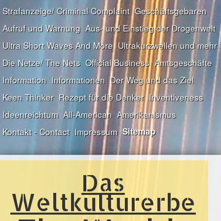
Strafanzeige/ Criminal Complaint
Geschäftsgebaren
Aufruf und Warnung
Aus- und Einstieg der Drogenwelt
Ultra Short Waves And More
Ultrakurzwellen und mehr
Die Netze/ The Nets
Official Business
Amtsgeschäfte
Information
Informationen
Der Weg und das Ziel
Keen Thinker
Rezept für die Denker
Inventiveness
Ideenreichtum
All-American
Amerikanismus
Kontakt - Contact
Impressum
Sitemap
Das
Weltkulturerbe