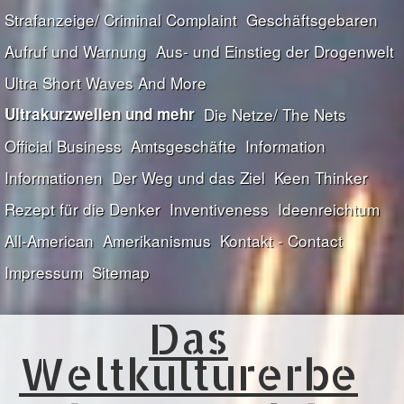
Strafanzeige/ Criminal Complaint
Geschäftsgebaren
Aufruf und Warnung
Aus- und Einstieg der Drogenwelt
Ultra Short Waves And More
Ultrakurzwellen und mehr
Die Netze/ The Nets
Official Business
Amtsgeschäfte
Information
Informationen
Der Weg und das Ziel
Keen Thinker
Rezept für die Denker
Inventiveness
Ideenreichtum
All-American
Amerikanismus
Kontakt - Contact
Impressum
Sitemap
Das
Weltkulturerbe